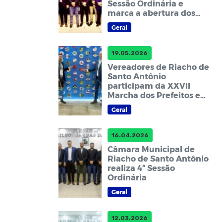
Sessão Ordinária e
marca a abertura dos
trabalhos legislativos do
Geral
segundo semestre
19.05.2026
Vereadores de Riacho de
Santo Antônio
participam da XXVII
Marcha dos Prefeitos em
Brasília
Geral
16.04.2026
Câmara Municipal de
Riacho de Santo Antônio
realiza 4ª Sessão
Ordinária
Geral
12.03.2026