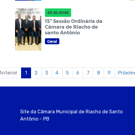
23.10.2025
15ª Sessão Ordinária da
Câmara de Riacho de
santo Antônio
Geral
Anterior
1
2
3
4
5
6
7
8
9
Próxim
Site da Câmara Municipal de Riacho de Santo
Antônio - PB