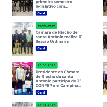
primeiro semestre
legislativo com
aprovação de
Geral
importantes matérias
para o município
14.05.2026
Câmara de Riacho de
santo Antônio realiza 6ª
Sessão Ordinária
Geral
26.03.2026
Presidente da Câmara
de Riacho de santo
Antônio participa do 3º
CONFEP em Campina
Grande
Geral
26.02.2026