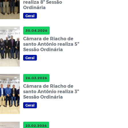
realiza 8ª Sessão
Ordinária
Geral
30.04.2026
Câmara de Riacho de
santo Antônio realiza 5ª
Sessão Ordinária
Geral
26.03.2026
Câmara de Riacho de
santo Antônio realiza 3ª
Sessão Ordinária
Geral
23.02.2026