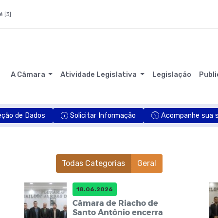
é [3]
A Câmara
Atividade Legislativa
Legislação
Publ
eção de Dados
Solicitar Informação
Acompanhe sua so
Todas Categorias
Geral
18.06.2026
Câmara de Riacho de
Santo Antônio encerra