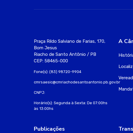
A Câ
Praça Rildo Salviano de Farias, 170,
Bom Jesus
Riacho de Santo Antônio / PB
Históri
CEP: 58465-000
Locali
Fone(s): (83) 98720-9904
Veread
cmrsaesic@cmriachodesantoantonio.pb.gov.br
Manda
CNPJ:
Horário(s): Segunda à Sexta: De 07:00hs
às 13:00hs
Publicações
Trans