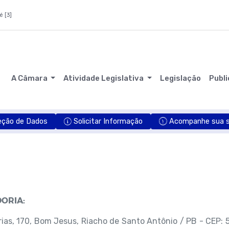
é [3]
A Câmara
Atividade Legislativa
Legislação
Publ
eção de Dados
Solicitar Informação
Acompanhe sua so
ORIA:
Farias, 170, Bom Jesus, Riacho de Santo Antônio / PB - CEP: