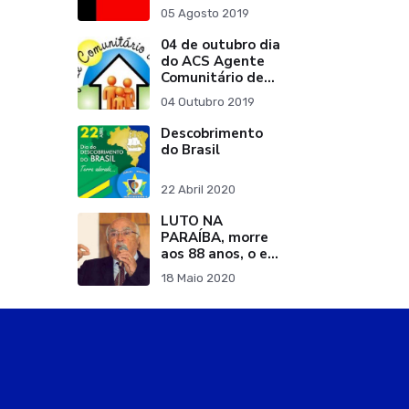
05 Agosto 2019
04 de outubro dia
do ACS Agente
Comunitário de
Saúde
04 Outubro 2019
Descobrimento
do Brasil
22 Abril 2020
LUTO NA
PARAÍBA, morre
aos 88 anos, o ex
Governador
18 Maio 2020
Wilson Braga