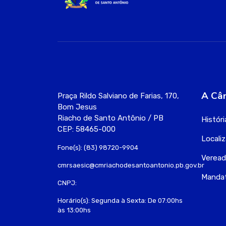
A Câ
Praça Rildo Salviano de Farias, 170,
Bom Jesus
Riacho de Santo Antônio / PB
Históri
CEP: 58465-000
Locali
Fone(s): (83) 98720-9904
Veread
cmrsaesic@cmriachodesantoantonio.pb.gov.br
Manda
CNPJ:
Horário(s): Segunda à Sexta: De 07:00hs
às 13:00hs