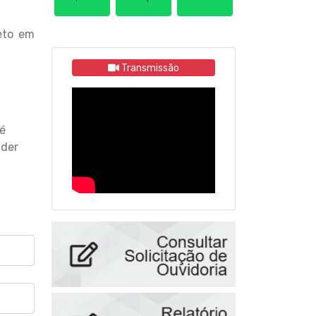
eto em
Transmissão
 é
nder