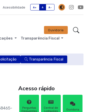
Acessibilidade
A+
A
A-
Ouvidoria
icações
Transparência Fiscal
licitação
Transparência Fiscal
Acesso rápido
 58465-
Perguntas
Central de
Ouvidoria
Frequentes
Licitações