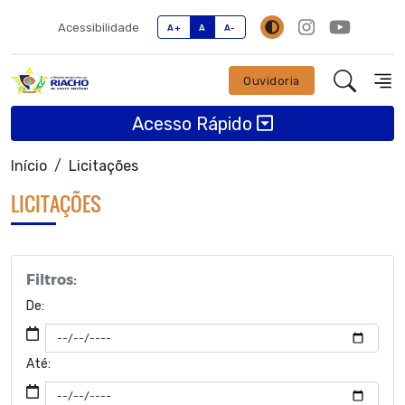
Acessibilidade
A+
A
A-
Ouvidoria
Acesso Rápido
Início
Licitações
LICITAÇÕES
Filtros:
De:
Até: