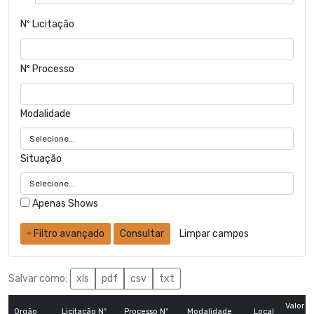
Nº Licitação
Nº Processo
Modalidade
Situação
Apenas Shows
Filtro avançado
Consultar
Limpar campos
Salvar como:
xls
pdf
csv
txt
Valor
Orgão
Licitação Nº
Processo Nº
Modalidade
Local