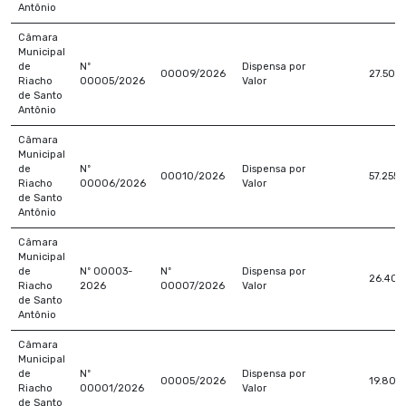
Antônio
Câmara
Municipal
de
Nº
Dispensa por
00009/2026
27.500
Riacho
00005/2026
Valor
de Santo
Antônio
Câmara
Municipal
de
Nº
Dispensa por
00010/2026
57.255,
Riacho
00006/2026
Valor
de Santo
Antônio
Câmara
Municipal
de
Nº 00003-
Nº
Dispensa por
26.400
Riacho
2026
00007/2026
Valor
de Santo
Antônio
Câmara
Municipal
de
Nº
Dispensa por
00005/2026
19.800
Riacho
00001/2026
Valor
de Santo