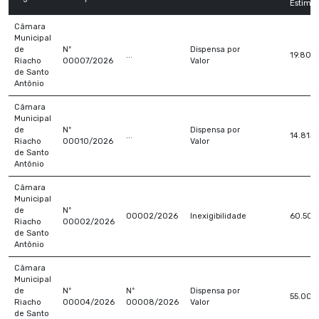
Estima
Câmara
Municipal
de
Nº
Dispensa por
...
19.800
Riacho
00007/2026
Valor
de Santo
Antônio
Câmara
Municipal
de
Nº
Dispensa por
...
14.813
Riacho
00010/2026
Valor
de Santo
Antônio
Câmara
Municipal
de
Nº
00002/2026
Inexigibilidade
60.500
Riacho
00002/2026
de Santo
Antônio
Câmara
Municipal
de
Nº
Nº
Dispensa por
55.000
Riacho
00004/2026
00008/2026
Valor
de Santo